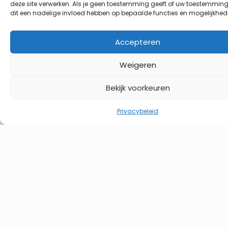
deze site verwerken. Als je geen toestemming geeft of uw toestemming 
info@caravancentera20.nl
dit een nadelige invloed hebben op bepaalde functies en mogelijkhed
Accepteren
Openingstijden
Weigeren
Maandag
08:30
tot
17:00
Bekijk voorkeuren
Dinsdag
08:30
tot
17:00
Privacybeleid
Woensdag
08:30
tot
17:00
Donderdag
08:30
tot
17:00
Vrijdag
08:30
tot
15:00
Zaterdag
Gesloten
Zondag