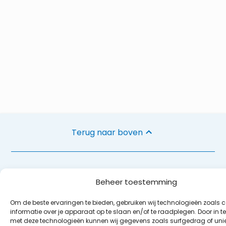
Terug naar boven
Contact
Beheer toestemming
Caravan Center A20
Parallelweg Zuid 191
Om de beste ervaringen te bieden, gebruiken wij technologieën zoals 
2914 LE Nieuwerkerk aan den IJssel
informatie over je apparaat op te slaan en/of te raadplegen. Door in 
met deze technologieën kunnen wij gegevens zoals surfgedrag of unie
+31 (0)180 783 553