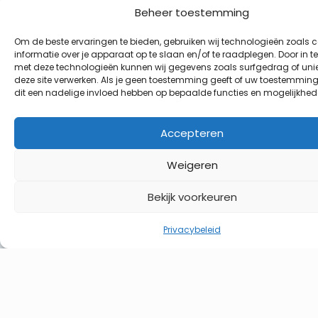
Caravan Center A20
Beheer toestemming
Parallelweg Zuid 191
2914 LE Nieuwerkerk aan den IJssel
Om de beste ervaringen te bieden, gebruiken wij technologieën zoals 
informatie over je apparaat op te slaan en/of te raadplegen. Door in 
+31 (0)180 783 553
met deze technologieën kunnen wij gegevens zoals surfgedrag of unie
info@caravancentera20.nl
deze site verwerken. Als je geen toestemming geeft of uw toestemming 
dit een nadelige invloed hebben op bepaalde functies en mogelijkhed
Accepteren
Openingstijden
Maandag
Weigeren
08:30
tot
17:00
Dinsdag
Bekijk voorkeuren
08:30
tot
17:00
Woensdag
Privacybeleid
08:30
tot
17:00
Donderdag
08:30
tot
17:00
Vrijdag